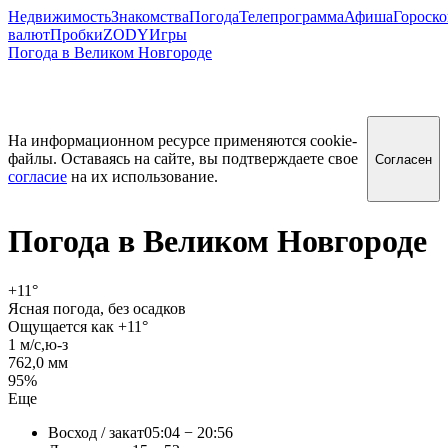
Недвижимость
Знакомства
Погода
Телепрограмма
Афиша
Гороск
валют
Пробки
ZODY
Игры
Погода в Великом Новгороде
На информационном ресурсе применяются cookie-
файлы. Оставаясь на сайте, вы подтверждаете свое
Согласен
согласие
на их использование.
Погода в
Великом Новгороде
+11
°
Ясная погода, без осадков
Ощущается как +11°
1 м/c,ю-з
762,0 мм
95%
Еще
Восход / закат
05:04 − 20:56