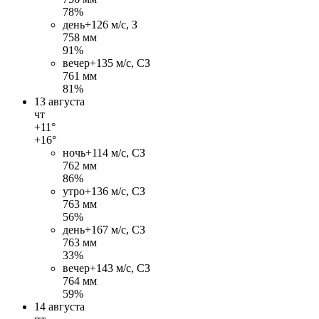
78%
день
+12
6 м/c, З
758 мм
91%
вечер
+13
5 м/c, СЗ
761 мм
81%
13 августа
чт
+11°
+16°
ночь
+11
4 м/c, СЗ
762 мм
86%
утро
+13
6 м/c, СЗ
763 мм
56%
день
+16
7 м/c, СЗ
763 мм
33%
вечер
+14
3 м/c, СЗ
764 мм
59%
14 августа