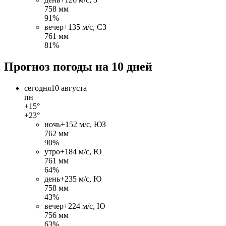
758 мм
91%
вечер
+13
5 м/c, СЗ
761 мм
81%
Прогноз погоды на 10 дней
сегодня
10 августа
пн
+15°
+23°
ночь
+15
2 м/c, ЮЗ
762 мм
90%
утро
+18
4 м/c, Ю
761 мм
64%
день
+23
5 м/c, Ю
758 мм
43%
вечер
+22
4 м/c, Ю
756 мм
63%