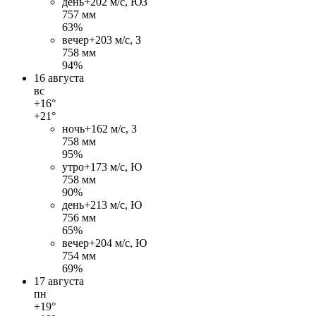
день
+20
2 м/c, ЮЗ
757 мм
63%
вечер
+20
3 м/c, З
758 мм
94%
16 августа
вс
+16°
+21°
ночь
+16
2 м/c, З
758 мм
95%
утро
+17
3 м/c, Ю
758 мм
90%
день
+21
3 м/c, Ю
756 мм
65%
вечер
+20
4 м/c, Ю
754 мм
69%
17 августа
пн
+19°