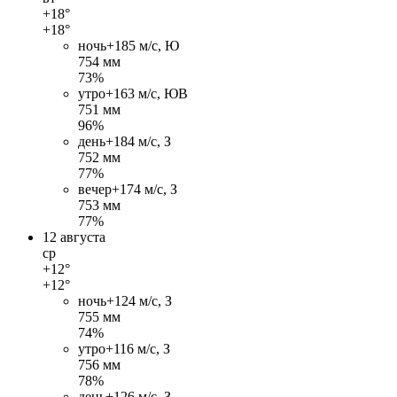
+18°
+18°
ночь
+18
5 м/c, Ю
754 мм
73%
утро
+16
3 м/c, ЮВ
751 мм
96%
день
+18
4 м/c, З
752 мм
77%
вечер
+17
4 м/c, З
753 мм
77%
12 августа
ср
+12°
+12°
ночь
+12
4 м/c, З
755 мм
74%
утро
+11
6 м/c, З
756 мм
78%
день
+12
6 м/c, З