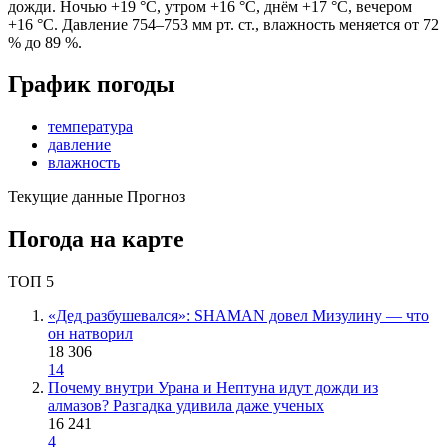
дожди. Ночью +19 °C, утром +16 °C, днём +17 °C, вечером
+16 °C. Давление 754–753 мм рт. ст., влажность меняется от 72
% до 89 %.
График погоды
температура
давление
влажность
Текущие данные
Прогноз
Погода на карте
ТОП 5
«Дед разбушевался»: SHAMAN довел Мизулину — что
он натворил
18 306
14
Почему внутри Урана и Нептуна идут дожди из
алмазов? Разгадка удивила даже ученых
16 241
4