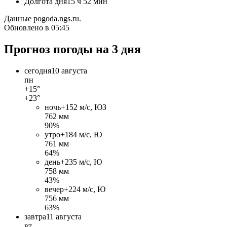
Долгота дня
15 ч 52 мин
Данные pogoda.ngs.ru.
Обновлено в 05:45
Прогноз погоды на 3 дня
сегодня
10 августа
пн
+15°
+23°
ночь
+15
2 м/c, ЮЗ
762 мм
90%
утро
+18
4 м/c, Ю
761 мм
64%
день
+23
5 м/c, Ю
758 мм
43%
вечер
+22
4 м/c, Ю
756 мм
63%
завтра
11 августа
вт