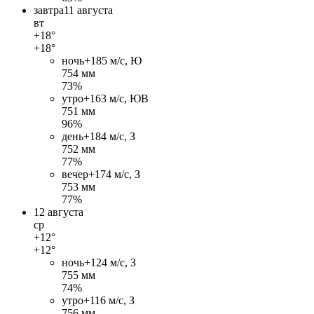
завтра
11 августа
вт
+18°
+18°
ночь
+18
5 м/c, Ю
754 мм
73%
утро
+16
3 м/c, ЮВ
751 мм
96%
день
+18
4 м/c, З
752 мм
77%
вечер
+17
4 м/c, З
753 мм
77%
12 августа
ср
+12°
+12°
ночь
+12
4 м/c, З
755 мм
74%
утро
+11
6 м/c, З
756 мм