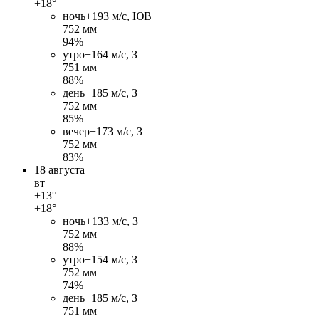
+18°
ночь
+19
3 м/c, ЮВ
752 мм
94%
утро
+16
4 м/c, З
751 мм
88%
день
+18
5 м/c, З
752 мм
85%
вечер
+17
3 м/c, З
752 мм
83%
18 августа
вт
+13°
+18°
ночь
+13
3 м/c, З
752 мм
88%
утро
+15
4 м/c, З
752 мм
74%
день
+18
5 м/c, З
751 мм