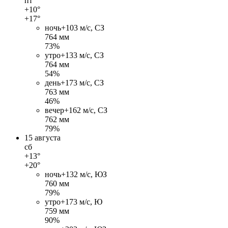
пт
+10°
+17°
ночь
+10
3 м/c, СЗ
764 мм
73%
утро
+13
3 м/c, СЗ
764 мм
54%
день
+17
3 м/c, СЗ
763 мм
46%
вечер
+16
2 м/c, СЗ
762 мм
79%
15 августа
сб
+13°
+20°
ночь
+13
2 м/c, ЮЗ
760 мм
79%
утро
+17
3 м/c, Ю
759 мм
90%