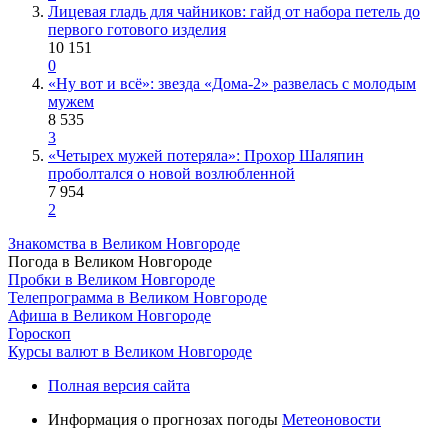
Лицевая гладь для чайников: гайд от набора петель до
первого готового изделия
10 151
0
«Ну вот и всё»: звезда «Дома-2» развелась с молодым
мужем
8 535
3
«Четырех мужей потеряла»: Прохор Шаляпин
проболтался о новой возлюбленной
7 954
2
Знакомства в Великом Новгороде
Погода в Великом Новгороде
Пробки в Великом Новгороде
Телепрограмма в Великом Новгороде
Афиша в Великом Новгороде
Гороскоп
Курсы валют в Великом Новгороде
Полная версия сайта
Информация о прогнозах погоды
Метеоновости