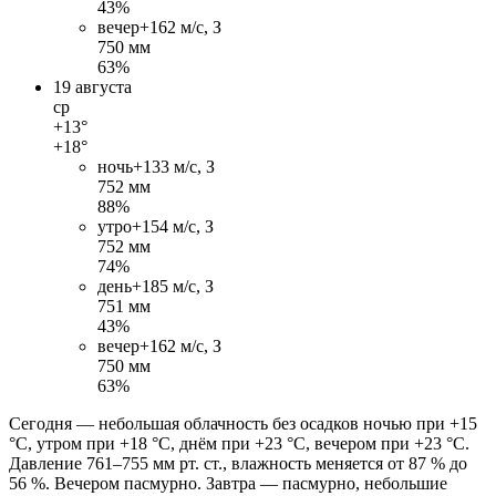
43%
вечер
+16
2 м/c, З
750 мм
63%
19 августа
ср
+13°
+18°
ночь
+13
3 м/c, З
752 мм
88%
утро
+15
4 м/c, З
752 мм
74%
день
+18
5 м/c, З
751 мм
43%
вечер
+16
2 м/c, З
750 мм
63%
Сегодня — небольшая облачность без осадков ночью при +15
°C, утром при +18 °C, днём при +23 °C, вечером при +23 °C.
Давление 761–755 мм рт. ст., влажность меняется от 87 % до
56 %. Вечером пасмурно. Завтра — пасмурно, небольшие